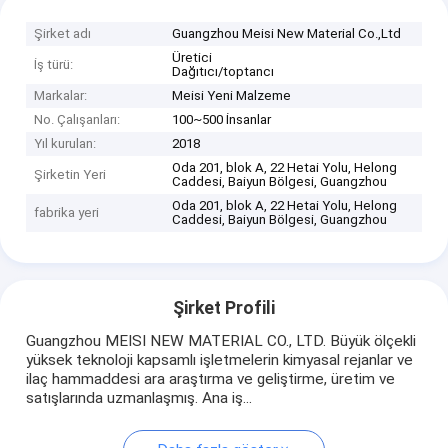
Şirket adı
Guangzhou Meisi New Material Co.,Ltd
Üretici
İş türü:
Dağıtıcı/toptancı
Markalar:
Meisi Yeni Malzeme
No. Çalışanları:
100~500 İnsanlar
Yıl kurulan:
2018
Oda 201, blok A, 22 Hetai Yolu, Helong
Şirketin Yeri
Caddesi, Baiyun Bölgesi, Guangzhou
Oda 201, blok A, 22 Hetai Yolu, Helong
fabrika yeri
Caddesi, Baiyun Bölgesi, Guangzhou
Şirket Profili
Guangzhou MEISI NEW MATERIAL CO., LTD. Büyük ölçekli
yüksek teknoloji kapsamlı işletmelerin kimyasal rejanlar ve
ilaç hammaddesi ara araştırma ve geliştirme, üretim ve
satışlarında uzmanlaşmış. Ana iş...