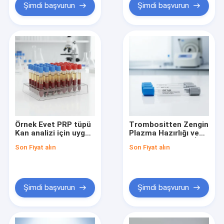
uygundur.
Şimdi başvurun
Şimdi başvurun
Örnek Evet PRP tüpü
Trombositten Zengin
Kan analizi için uygun
Plazma Hazırlığı ve
antikoagülan veya
Güvenli Kan Alma İçin
Son Fiyat alın
Son Fiyat alın
pıhtı aktivasyonu
Tıbbi Profesyoneller
içeren trombosit
Vakumlu Kan Alma
açısından zengin
Tüpü PRP TÜPÜ
plazma hazırlığı
Şimdi başvurun
Şimdi başvurun