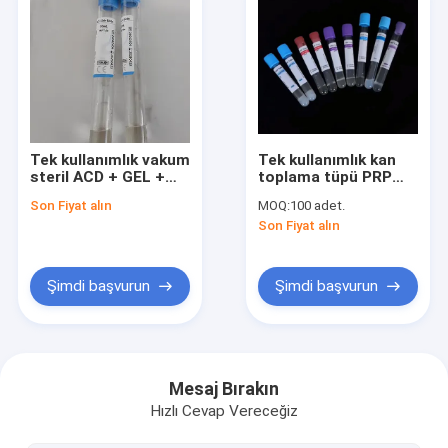
Tek kullanımlık vakum
Tek kullanımlık kan
steril ACD + GEL +
toplama tüpü PRP
BIOTIN kan toplama
kozmetik tüpü Tek
Son Fiyat alın
MOQ:
100 adet.
tüpü
kullanımlık vakum
Son Fiyat alın
steril tüpü
Şimdi başvurun
Şimdi başvurun
Ana sayfa
Ürünler
Mesaj Bırakın
Hızlı Cevap Vereceğiz
Hakkımızda