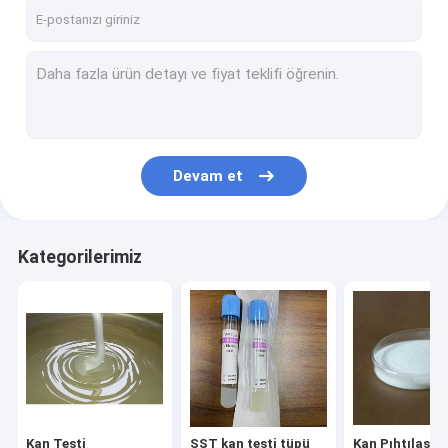
Fabrika turu
Kalite kontrol
Bize ulaşın
Teklif isteği
Devam et
Kan Testi Malzemeleri
Kategorilerimiz
SST kan testi tüpü
Kan Pıhtılaştırıcı Toz
Serum Separasyon Jeli
Tüketilebilir Tıbbi Malzemeler
Kan Testi
SST kan testi tüpü
Kan Pıhtılaştır