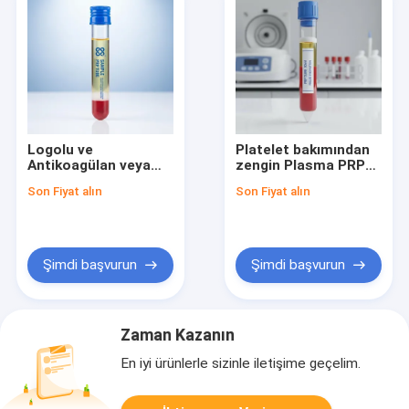
Logolu ve
Platelet bakımından
Antikoagülan veya
zengin Plasma PRP
Pıhtı Aktivatörlü
TUBE 30ml, tedavi
Son Fiyat alın
Son Fiyat alın
Numune Evet PRP
ortamlarında kan
Tüpü, Kan Plazması
numunelerinin
Hazırlamasında
hassas hazırlanması
Tutarlılık Sağlar
ve işlenmesi için
idealdir.
Şimdi başvurun
Şimdi başvurun
Zaman Kazanın
En iyi ürünlerle sizinle iletişime geçelim.