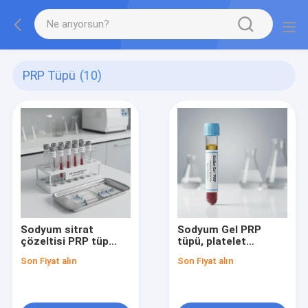
PRP Tüpü
(10)
Sodyum sitrat
Sodyum Gel PRP
çözeltisi PRP tüp
tüpü, platelet
platelet açısından
bakımından zengin
Son Fiyat alın
Son Fiyat alın
zengin plazma
plazma ayrımı ve
hazırlama tıbbi
toplama konusunda
uzmanlar Klinik kan
tutarlı olan tıbbi
örneği enstrümanı
profesyoneller için