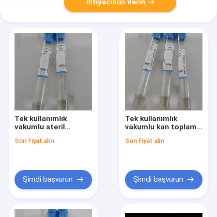
İhtiyacınızı Verin
Tek kullanımlık
Tek kullanımlık
vakumlu steril
vakumlu kan toplama
ACD+GEL+HA kan
PRP tüpü ACD+GEL
Son Fiyat alın
Son Fiyat alın
toplama tüpü
Steril tüp
Şimdi başvurun
Şimdi başvurun