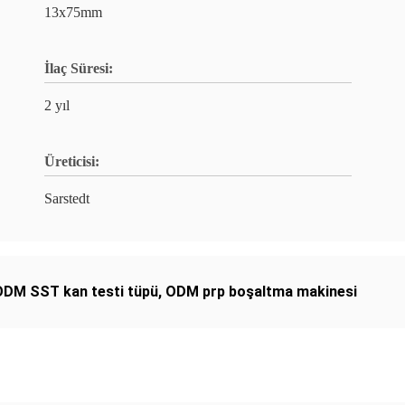
13x75mm
İlaç Süresi:
2 yıl
Üreticisi:
Sarstedt
ODM SST kan testi tüpü
,
ODM prp boşaltma makinesi