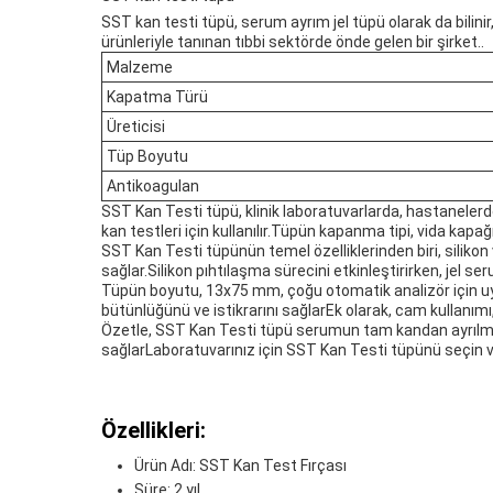
SST kan testi tüpü, serum ayrım jel tüpü olarak da bilini
ürünleriyle tanınan tıbbi sektörde önde gelen bir şirket..
Malzeme
Kapatma Türü
Üreticisi
Tüp Boyutu
Antikoagulan
SST Kan Testi tüpü, klinik laboratuvarlarda, hastanelerd
kan testleri için kullanılır.Tüpün kapanma tipi, vida kapa
SST Kan Testi tüpünün temel özelliklerinden biri, silikon
sağlar.Silikon pıhtılaşma sürecini etkinleştirirken, jel 
Tüpün boyutu, 13x75 mm, çoğu otomatik analizör için uyg
bütünlüğünü ve istikrarını sağlarEk olarak, cam kullanımı
Özetle, SST Kan Testi tüpü serumun tam kandan ayrılması 
sağlarLaboratuvarınız için SST Kan Testi tüpünü seçin v
Özellikleri:
Ürün Adı: SST Kan Test Fırçası
Süre: 2 yıl