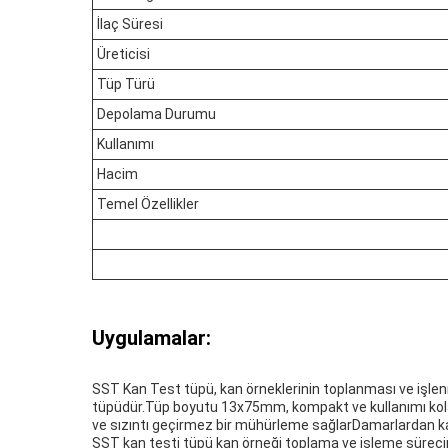
İlaç Süresi
Üreticisi
Tüp Türü
Depolama Durumu
Kullanımı
Hacim
Temel Özellikler
Uygulamalar:
SST Kan Test tüpü, kan örneklerinin toplanması ve işlenm
tüpüdür.Tüp boyutu 13x75mm, kompakt ve kullanımı kolay
ve sızıntı geçirmez bir mühürleme sağlarDamarlardan ka
SST kan testi tüpü kan örneği toplama ve işleme sürecin