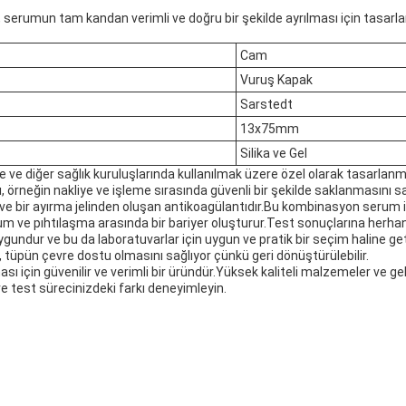
r, serumun tam kandan verimli ve doğru bir şekilde ayrılması için tasarla
Cam
Vuruş Kapak
Sarstedt
13x75mm
Silika ve Gel
e ve diğer sağlık kuruluşlarında kullanılmak üzere özel olarak tasarlan
ğı, örneğin nakliye ve işleme sırasında güvenli bir şekilde saklanmasını sa
 ve bir ayırma jelinden oluşan antikoagülantıdır.Bu kombinasyon serum il
serum ve pıhtılaşma arasında bir bariyer oluşturur.Test sonuçlarına herh
undur ve bu da laboratuvarlar için uygun ve pratik bir seçim haline g
, tüpün çevre dostu olmasını sağlıyor çünkü geri dönüştürülebilir.
için güvenilir ve verimli bir üründür.Yüksek kaliteli malzemeler ve geli
e test sürecinizdeki farkı deneyimleyin.