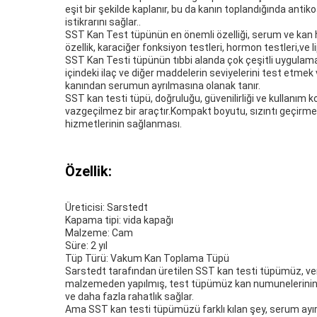
eşit bir şekilde kaplanır, bu da kanın toplandığında antik
istikrarını sağlar..
SST Kan Test tüpünün en önemli özelliği, serum ve kan hüc
özellik, karaciğer fonksiyon testleri, hormon testleri,ve lip
SST Kan Testi tüpünün tıbbi alanda çok çeşitli uygulamalar
içindeki ilaç ve diğer maddelerin seviyelerini test etmek ve
kanından serumun ayrılmasına olanak tanır.
SST kan testi tüpü, doğruluğu, güvenilirliği ve kullanım ko
vazgeçilmez bir araçtır.Kompakt boyutu, sızıntı geçirmez 
hizmetlerinin sağlanması.
Özellik:
Üreticisi: Sarstedt
Kapama tipi: vida kapağı
Malzeme: Cam
Süre: 2 yıl
Tüp Türü: Vakum Kan Toplama Tüpü
Sarstedt tarafından üretilen SST kan testi tüpümüz, verim
malzemeden yapılmış, test tüpümüz kan numunelerinin güv
ve daha fazla rahatlık sağlar.
Ama SST kan testi tüpümüzü farklı kılan şey, serum ayırma