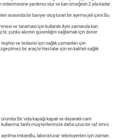
nun önlenmesine yardımcı olur ve kan örneğinin 2 yıla kadar
i arasında bir bariyer oluşturan bir ayırma jeli içerir.Bu
lenmesi ve taraması için kullanılır.Aynı zamanda kan
raçtır, çünkü alıcının güvenliğini sağlamak için donör
teşhisi ve tedavisi için sağlık uzmanları için
eçilmez bir araçtır.Hastalar için en kaliteli sağlık
 üründür.Bir vida kapağı kapalı ve dayanıklı cam
n kullanma tarihi müşterilerimize daha uzun bir raf ömrü
de ayrılma imkanıBu, laboratuvar teknisyenleri için zaman