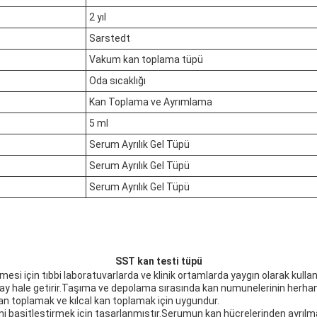
2 yıl
Sarstedt
Vakum kan toplama tüpü
Oda sıcaklığı
Kan Toplama ve Ayrımlama
5 ml
Serum Ayrılık Gel Tüpü
Serum Ayrılık Gel Tüpü
Serum Ayrılık Gel Tüpü
SST kan testi tüpü
esi için tıbbi laboratuvarlarda ve klinik ortamlarda yaygın olarak kul
 hale getirir.Taşıma ve depolama sırasında kan numunelerinin herhangi
n toplamak ve kılcal kan toplamak için uygundur.
i basitleştirmek için tasarlanmıştır.Serumun kan hücrelerinden ayrılm