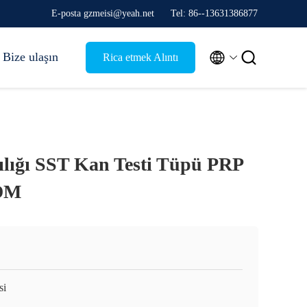
E-posta gzmeisi@yeah.net
Tel: 86--13631386877


Bize ulaşın
Rica etmek Alıntı
lığı SST Kan Testi Tüpü PRP
ODM
si