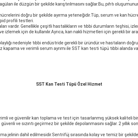
oagülan ile düzgün bir şekilde karıştırılmasını sağlar.Bu, pıhtı oluşumu
relerini doğru bir şekilde ayırma yeteneğidir.Tüp, serum ve kan hücreler
id profili testleri.
ı vardır. Genellikle çeşitli hastalıkların ve tıbbi durumların teşhisi, iz
 izlemek için de kullanılır.Ayrıca, kan nakli hizmetleri için gerekli bir a
laylığı nedeniyle tıbbi endüstride gerekli bir üründür.ve hastaların doğru 
kapama ve verimli serum ayrımı ile SST kan testi tüpü tıbbi alanda vazg
SST Kan Testi Tüpü Özel Hizmet
li ve güvenilir kan toplama ve test için tasarlanmış yüksek kaliteli bir
enli ve sızıntı geçirmez bir şekilde depolanmasını sağlar. 2 yıllık so
 jelinin dahil edilmesidir.Sentrifüj sırasında kolay ve temiz bir şekil