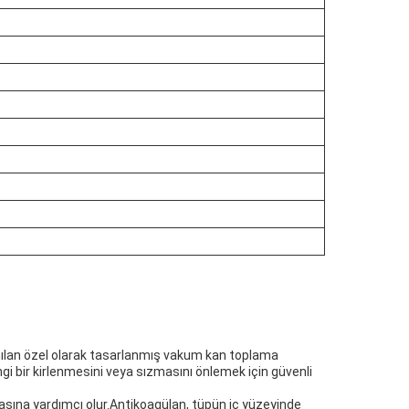
lanılan özel olarak tasarlanmış vakum kan toplama
 bir kirlenmesini veya sızmasını önlemek için güvenli
asına yardımcı olur.Antikoagülan, tüpün iç yüzeyinde