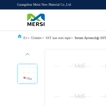
Guangzhou Meisi New Material Co.,Ltd
Ev
>
Ürünler
>
SST kan testi tüpü
>
Serum Ayrımcılığı SS