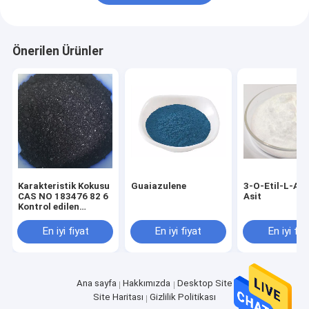
Önerilen Ürünler
Karakteristik Kokusu
Guaiazulene
3-O-Etil-L-Ask
CAS NO 183476 82 6
Asit
Kontrol edilen
işlemler için %
0.1'den daha az su
En iyi fiyat
En iyi fiyat
En iyi fiy
içeren endüstriyel
kimyasal bileşik
Ana sayfa
Hakkımızda
Desktop Site
Site Haritası
Gizlilik Politikası